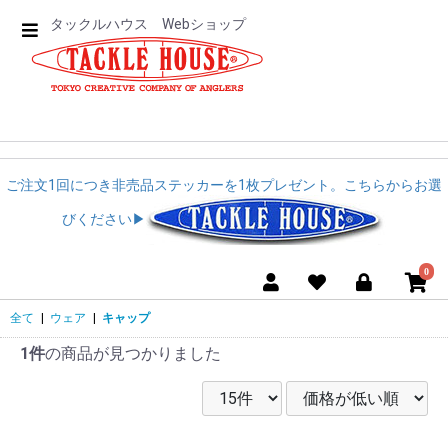
タックルハウス Webショップ
ご注文1回につき非売品ステッカーを1枚プレゼント。こちらからお選
びください▶︎︎
0
全て
|
ウェア
|
キャップ
1件
の商品が見つかりました